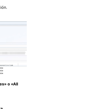
ión.
es» o «All
s».