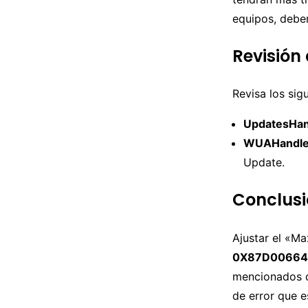
equipos, debe
Revisión
Revisa los sig
UpdatesHan
WUAHandler
Update.
Conclus
Ajustar el «Ma
0X87D0066
mencionados d
de error que 