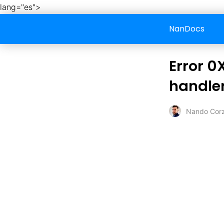
lang="es">
NanDocs
Error 
handler
Nando Cor