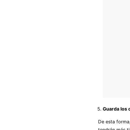
Guarda los c
De esta forma,
tendrán más ti