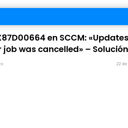
0X87D00664 en SCCM: «Update
 job was cancelled» – Solució
22 de
zo