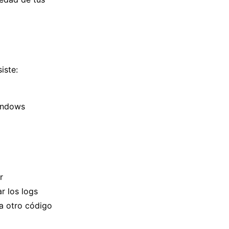
iste:
Windows
r
r los logs
a otro código