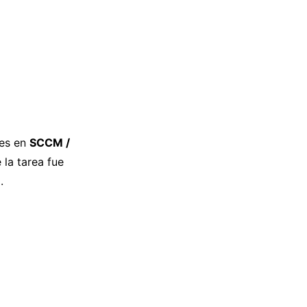
nes en
SCCM /
 la tarea fue
.