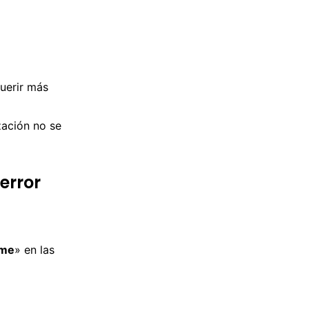
uerir más
zación no se
error
ime
» en las